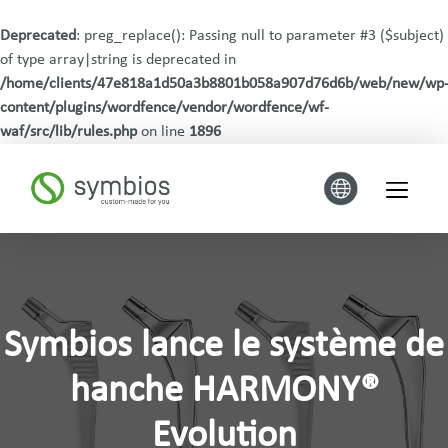
Deprecated
: preg_replace(): Passing null to parameter #3 ($subject)
of type array|string is deprecated in
/home/clients/47e818a1d50a3b8801b058a907d76d6b/web/new/wp
content/plugins/wordfence/vendor/wordfence/wf-
waf/src/lib/rules.php
on line
1896
Symbios lance le système de
hanche HARMONY®
Evolution