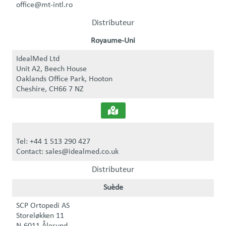
office@mt-intl.ro
Distributeur
Royaume-Uni
IdealMed Ltd
Unit A2, Beech House
Oaklands Office Park, Hooton
Cheshire, CH66 7 NZ
Tel: +44 1 513 290 427
Contact: sales@idealmed.co.uk
Distributeur
Suède
SCP Ortopedi AS
Storeløkken 11
N-6011 Ålesund