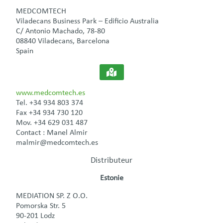
MEDCOMTECH
Viladecans Business Park – Edificio Australia
C/ Antonio Machado, 78-80
08840 Viladecans, Barcelona
Spain
www.medcomtech.es
Tel. +34 934 803 374
Fax +34 934 730 120
Mov. +34 629 031 487
Contact : Manel Almir
malmir@medcomtech.es
Distributeur
Estonie
MEDIATION SP. Z O.O.
Pomorska Str. 5
90-201 Lodz