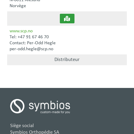
Norvège
www.scp.no
Tel: +47 91 67 46 70
Contact: Per-Odd Hegle
per-odd.hegle@scp.no
Distributeur
Siège social
Symbios Orthopédie SA