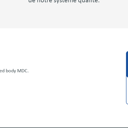
de notre système qualité.
fied body MDC.