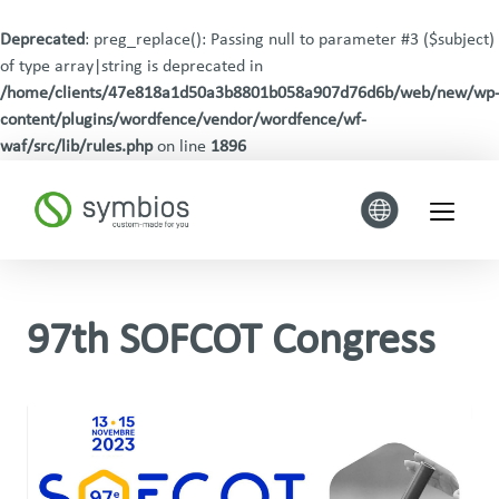
Deprecated
: preg_replace(): Passing null to parameter #3 ($subject)
of type array|string is deprecated in
/home/clients/47e818a1d50a3b8801b058a907d76d6b/web/new/wp
content/plugins/wordfence/vendor/wordfence/wf-
waf/src/lib/rules.php
on line
1896
97th SOFCOT Congress