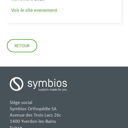
Voir le site evenement
RETOUR
Siège social
Symbios Orthopédie SA
Avenue des Trois-Lacs 26c
1400 Yverdon-les-Bains
Suisse