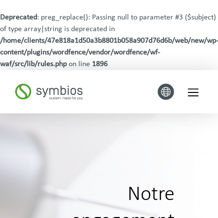
Deprecated
: preg_replace(): Passing null to parameter #3 ($subject)
of type array|string is deprecated in
/home/clients/47e818a1d50a3b8801b058a907d76d6b/web/new/wp
content/plugins/wordfence/vendor/wordfence/wf-
waf/src/lib/rules.php
on line
1896
Notre